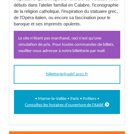
débuts dans l’atelier familial en Calabre, l’iconographie
de la religion catholique, l’inspiration du statuaire grec,
de l’Opéra italien, ou encore sa fascination pour le
baroque et ses imprimés opulents.
Le site n'étant pas marchand, ceci n'est qu'une
simulation de prix. Pour toutes commandes de billets,
veuillez-vous adresser à notre billetterie par mail.
billetterie@aabf.asso.fr
• Marne-la-Vallée • Paris • Poitiers •

Consultez les horaires d'ouverture de l'AABF