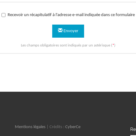
Recevoir un récapitulatif à l'adresse e-mail indiquée dans ce formulaire
Envoyer
Les champs obligatoires sont indiqués par un astérisque (
*
)
Mentions légales
| Crédits :
CyberCe
Re